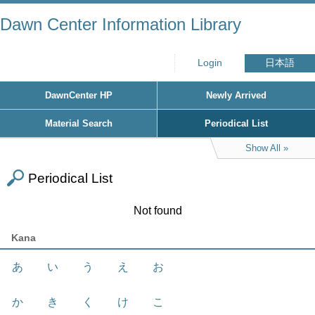
Dawn Center Information Library
Login
日本語
DawnCenter HP
Newly Arrived
Material Search
Periodical List
Show All
Periodical List
Not found
Kana
あ
い
う
え
お
か
き
く
け
こ