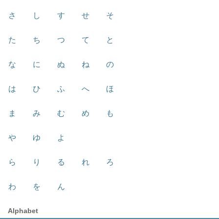
さ
し
す
せ
そ
た
ち
つ
て
と
な
に
ぬ
ね
の
は
ひ
ふ
へ
ほ
ま
み
む
め
も
や
ゆ
よ
ら
り
る
れ
ろ
わ
を
ん
Alphabet