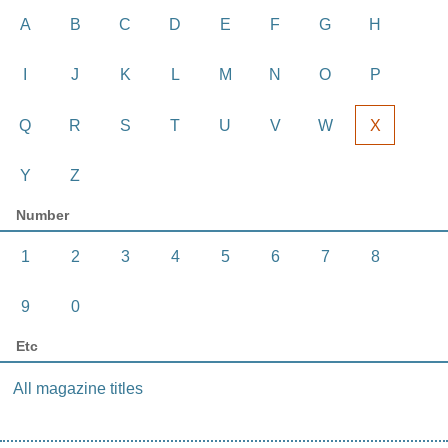
A
B
C
D
E
F
G
H
I
J
K
L
M
N
O
P
Q
R
S
T
U
V
W
X
Y
Z
Number
1
2
3
4
5
6
7
8
9
0
Etc
All magazine titles