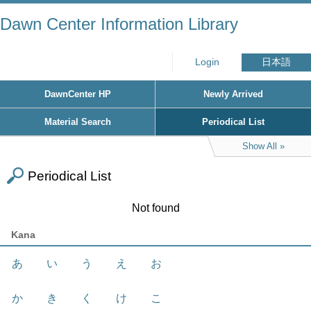
Dawn Center Information Library
Login
日本語
DawnCenter HP
Newly Arrived
Material Search
Periodical List
Show All
Periodical List
Not found
Kana
あ
い
う
え
お
か
き
く
け
こ