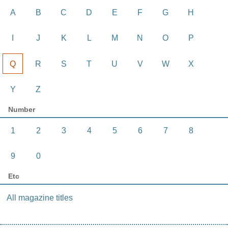
A
B
C
D
E
F
G
H
I
J
K
L
M
N
O
P
Q
R
S
T
U
V
W
X
Y
Z
Number
1
2
3
4
5
6
7
8
9
0
Etc
All magazine titles