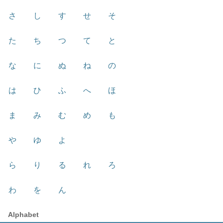
さ
し
す
せ
そ
た
ち
つ
て
と
な
に
ぬ
ね
の
は
ひ
ふ
へ
ほ
ま
み
む
め
も
や
ゆ
よ
ら
り
る
れ
ろ
わ
を
ん
Alphabet