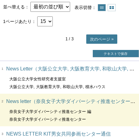
並べ替える
表示切替
1ページあたり
1
/ 3
次のページ
テキストで保存
News Letter（大阪公立大学, 大阪教育大学, 和歌山大学, 積水ハウス） 文部科学省科学技術人材育成費補助事業ダイバーシティ研究環境実現イニシアティブ（牽引型）
1
大阪公立大学女性研究者支援室
大阪公立大学, 大阪教育大学, 和歌山大学, 積水ハウス
News letter（奈良女子大学ダイバーシティ推進センター） 奈良から、関西から、女性研究者の支援を牽引 全国に広がれ！ダイバーシティの取組
2
奈良女子大学ダイバーシティ推進センター 編
奈良女子大学ダイバーシティ推進センター
NEWS LETTER KIT男女共同参画センター通信
3