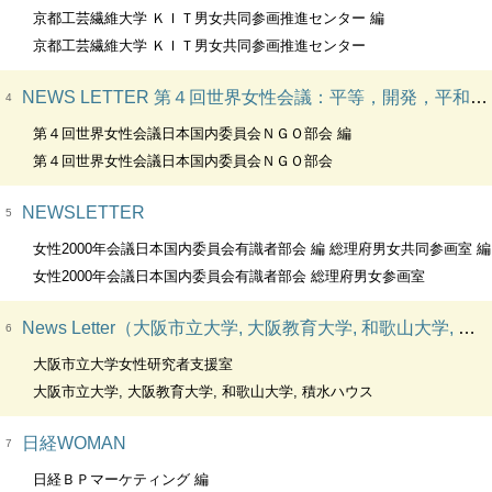
京都工芸繊維大学 ＫＩＴ男女共同参画推進センター 編
京都工芸繊維大学 ＫＩＴ男女共同参画推進センター
NEWS LETTER 第４回世界女性会議：平等，開発，平和への行動（北京）に向けて
4
第４回世界女性会議日本国内委員会ＮＧＯ部会 編
第４回世界女性会議日本国内委員会ＮＧＯ部会
NEWSLETTER
5
女性2000年会議日本国内委員会有識者部会 編 総理府男女共同参画室 編
女性2000年会議日本国内委員会有識者部会 総理府男女参画室
News Letter（大阪市立大学, 大阪教育大学, 和歌山大学, 積水ハウス） 文部科学省学技術人材育成費補助事業 ダイバーシティ研究環境実現イニシアティブ
6
大阪市立大学女性研究者支援室
大阪市立大学, 大阪教育大学, 和歌山大学, 積水ハウス
日経WOMAN
7
日経ＢＰマーケティング 編