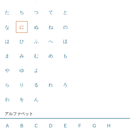
た
ち
つ
て
と
な
に
ぬ
ね
の
は
ひ
ふ
へ
ほ
ま
み
む
め
も
や
ゆ
よ
ら
り
る
れ
ろ
わ
を
ん
アルファベット
A
B
C
D
E
F
G
H