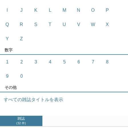
I
J
K
L
M
N
O
P
Q
R
S
T
U
V
W
X
Y
Z
数字
1
2
3
4
5
6
7
8
9
0
その他
すべての雑誌タイトルを表示
雑誌
32 件