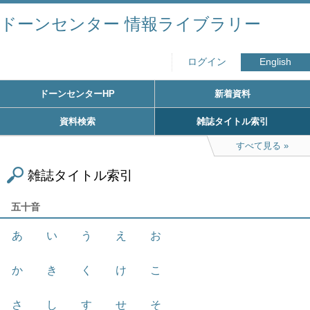
ドーンセンター 情報ライブラリー
ログイン
English
ドーンセンターHP
新着資料
資料検索
雑誌タイトル索引
すべて見る
雑誌タイトル索引
五十音
あ
い
う
え
お
か
き
く
け
こ
さ
し
す
せ
そ