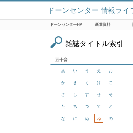
ドーンセンター 情報ライ
ドーンセンターHP
新着資料
雑誌タイトル索引
五十音
あ
い
う
え
お
か
き
く
け
こ
さ
し
す
せ
そ
た
ち
つ
て
と
な
に
ぬ
ね
の