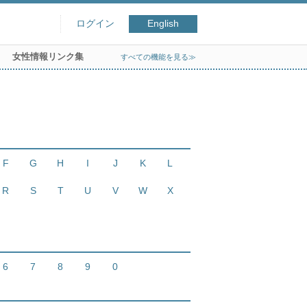
ログイン
English
女性情報リンク集
すべての機能を見る≫
F
G
H
I
J
K
L
R
S
T
U
V
W
X
6
7
8
9
0