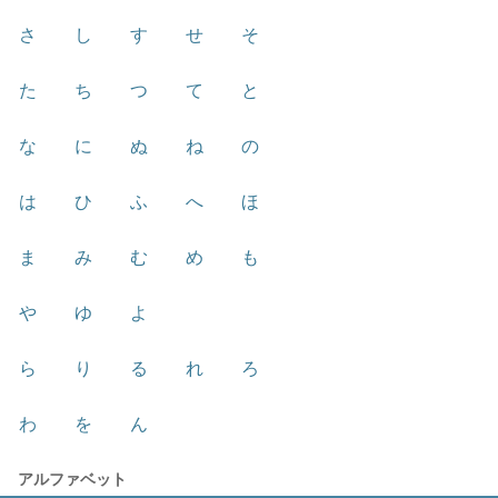
さ
し
す
せ
そ
た
ち
つ
て
と
な
に
ぬ
ね
の
は
ひ
ふ
へ
ほ
ま
み
む
め
も
や
ゆ
よ
ら
り
る
れ
ろ
わ
を
ん
アルファベット