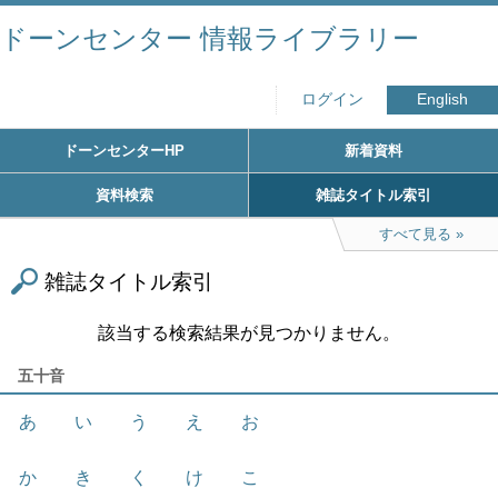
ドーンセンター 情報ライブラリー
ログイン
English
ドーンセンターHP
新着資料
資料検索
雑誌タイトル索引
すべて見る
雑誌タイトル索引
該当する検索結果が見つかりません。
五十音
あ
い
う
え
お
か
き
く
け
こ