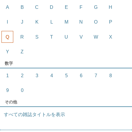
A
B
C
D
E
F
G
H
I
J
K
L
M
N
O
P
Q
R
S
T
U
V
W
X
Y
Z
数字
1
2
3
4
5
6
7
8
9
0
その他
すべての雑誌タイトルを表示