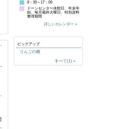
9：30～17：00
ドーンセンター休館日、年末年
始、毎月最終火曜日、特別資料
整理期間
詳しいカレンダー
ピックアップ
りんごの棚
すべて(1)
関