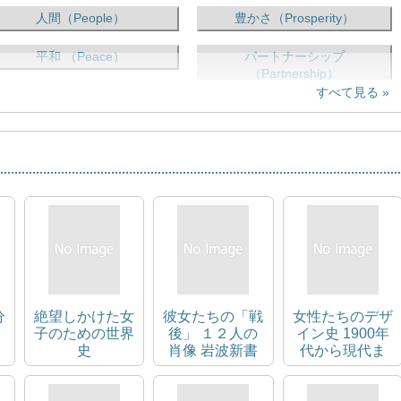
人間（People）
豊かさ（Prosperity）
平和 （Peace）
パートナーシップ
（Partnership）
すべて見る
分
絶望しかけた女
彼女たちの「戦
女性たちのデザ
子のための世界
後」 １２人の
イン史 1900年
史
肖像 岩波新書
代から現代ま
2103
で、建築、手工
芸、グラフィッ