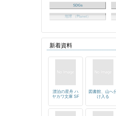
SDGs
地球 （Planet）
新着資料
漂泊の星舟 ハ
図書館、山へ
ヤカワ文庫 SF
け入る