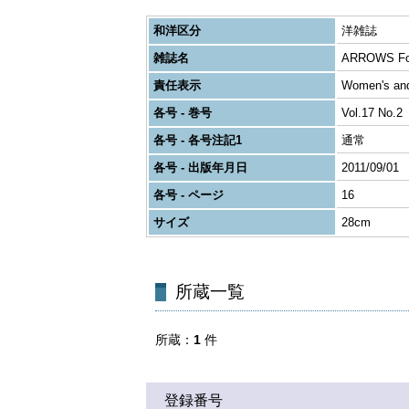
和洋区分
洋雑誌
雑誌名
ARROWS Fo
責任表示
Women's and
各号 - 巻号
Vol.17 No.2
各号 - 各号注記1
通常
各号 - 出版年月日
2011/09/01
各号 - ページ
16
サイズ
28cm
所蔵一覧
所蔵
1
件
登録番号