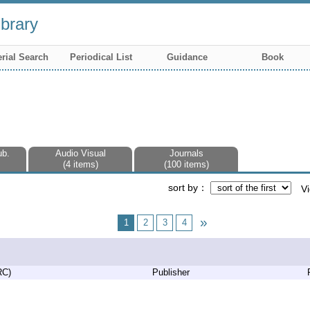
brary
rial Search
Periodical List
Guidance
Book
ub.
Audio Visual
Journals
4 items
100 items
sort by
V
1
2
3
4
RC)
Publisher