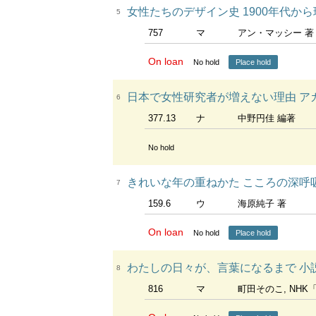
女性たちのデザイン史 1900年代から現代ま
5
757
マ
アン・マッシー 著 
On loan
No hold
Place hold
日本で女性研究者が増えない理由 ア
6
377.13
ナ
中野円佳 編著
No hold
きれいな年の重ねかた こころの深呼吸
7
159.6
ウ
海原純子 著
On loan
No hold
Place hold
わたしの日々が、言葉になるまで 小
8
816
マ
町田そのこ, NHK「