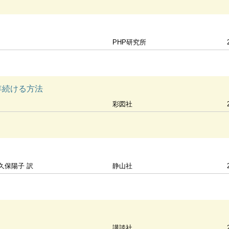
PHP研究所
年続ける方法
彩図社
 久保陽子 訳
静山社
講談社