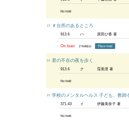
No hold
＃台所のあるところ
13
913.6
ハ
原田ひ香 著
On loan
2
hold(s)
Place hold
君の不在の夜を歩く
14
913.6
ク
窪美澄 著
No hold
学校のメンタルヘルス 子ども、教師を
15
371.43
イ
伊藤美奈子 著
No hold