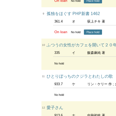
On loan
No hold
Place hold
孤独をほぐす PHP新書 1462
9
361.4
オ
荻上チキ 著
On loan
No hold
Place hold
ふつうの女性がカフェを開いて２０
10
335
イ
飯森麻純 著
No hold
ひとりぼっちのクジラとわたしの歌
11
933.7
ケ
リン・ケリー 作 ;
No hold
愛子さん
12
913.6
ナ
中脇初枝 著