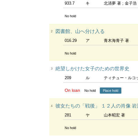
933.7
キ
北清夢 著 ; 金子浩
No hold
図書館、山へ分け入る
2
016.29
ア
青木海青子 著
No hold
絶望しかけた女子のための世界史
3
209
ル
ティチュー・ルコック
On loan
No hold
Place hold
彼女たちの「戦後」 １２人の肖像 岩波
4
281
ヤ
山本昭宏 著
No hold