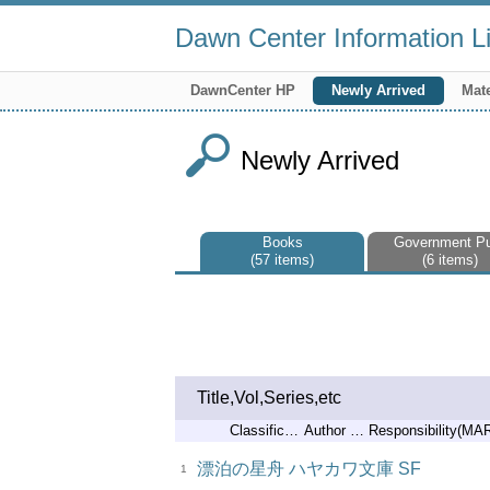
Dawn Center Information Li
DawnCenter HP
Newly Arrived
Mate
Newly Arrived
Books
Government P
57 items
6 items
Title,Vol,Series,etc
Classification 1
Author No.
Responsibility(MA
漂泊の星舟 ハヤカワ文庫 SF
1