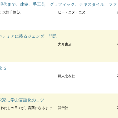
で、建築、手工芸、グラフィック、テキスタイル、ファッション、インテリア、プロ
; 大野千鶴 訳
ビー・エヌ・エヌ
カデミアに残るジェンダー問題
大月書店
 ２
婦人之友社
説家に学ぶ言語化のコツ
わたしの日々が、言葉になるまで」制作班 著
祥伝社