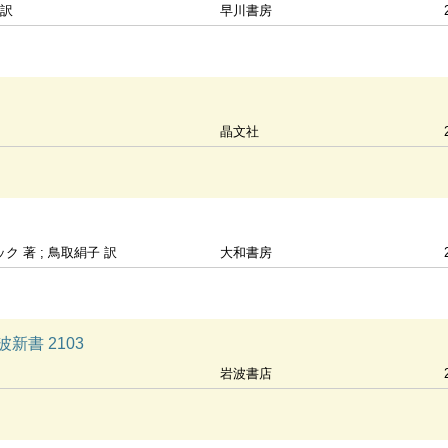
 訳
早川書房
晶文社
 著 ; 鳥取絹子 訳
大和書房
新書 2103
岩波書店