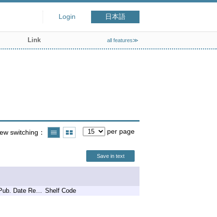
Login
日本語
Link
all features≫
per page
iew switching
Save in text
Pub. Date Remark
Shelf Code