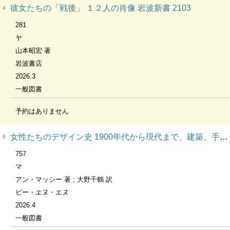
彼女たちの「戦後」 １２人の肖像 岩波新書 2103
4
281
ヤ
山本昭宏 著
岩波書店
2026.3
一般図書
予約はありません
女性たちのデザイン史 1900年代から現代まで、建築、手工芸、グラフィック、テキスタイル、ファッション、インテリア、プロダクト……デザインの歴史に女性たちの姿を探して
5
757
マ
アン・マッシー 著 ; 大野千鶴 訳
ビー・エヌ・エヌ
2026.4
一般図書