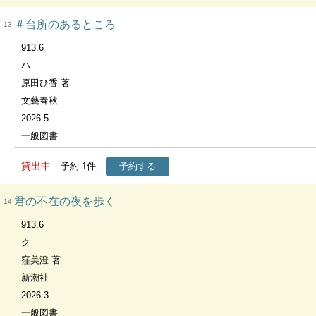
＃台所のあるところ
13
913.6
ハ
原田ひ香 著
文藝春秋
2026.5
一般図書
貸出中
予約
1
件
予約する
君の不在の夜を歩く
14
913.6
ク
窪美澄 著
新潮社
2026.3
一般図書