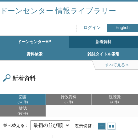
ドーンセンター 情報ライブラリー
ログイン
English
ドーンセンターHP
新着資料
資料検索
雑誌タイトル索引
すべて見る
新着資料
図書
行政資料
視聴覚
57 件
6 件
4 件
雑誌
97 件
並べ替える
表示切替