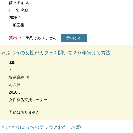
荻上チキ 著
PHP研究所
2026.4
一般図書
貸出中
予約はありません
予約する
ふつうの女性がカフェを開いて２０年続ける方法
10
335
イ
飯森麻純 著
彩図社
2026.3
女性就労支援コーナー
予約はありません
ひとりぼっちのクジラとわたしの歌
11