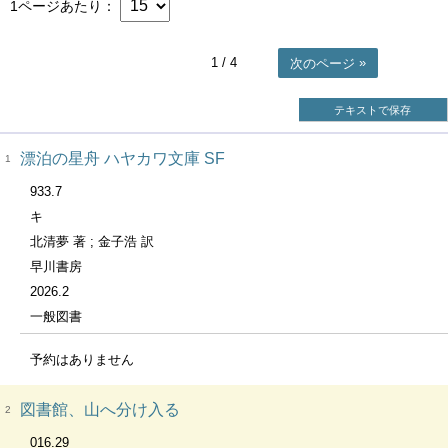
1ページあたり
1
/ 4
次のページ
テキストで保存
漂泊の星舟 ハヤカワ文庫 SF
1
933.7
キ
北清夢 著 ; 金子浩 訳
早川書房
2026.2
一般図書
予約はありません
図書館、山へ分け入る
2
016.29