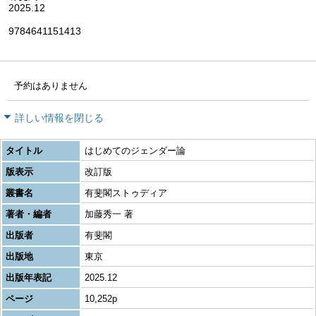
2025.12
9784641151413
予約はありません
詳しい情報を閉じる
タイトル
はじめてのジェンダー論
版表示
改訂版
叢書名
有斐閣ストゥディア
著者・編者
加藤秀一 著
出版者
有斐閣
出版地
東京
出版年表記
2025.12
ページ
10,252p