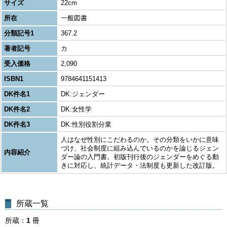
サイズ
22cm
所在
一般図書
分類記号1
367.2
著者記号
カ
受入価格
2,090
ISBN1
9784641151413
DK件名1
DK:ジェンダー
DK件名2
DK:女性学
DK件名3
DK:性別役割分業
人はなぜ性別にこだわるのか。その分類をいかに意味
づけ、社会制度に組み込んでいるのかを論じるジェン
内容紹介
ダー論の入門書。初版刊行後のジェンダーをめぐる動
きに対応し、統計データ・法制度も更新した改訂版。
所蔵一覧
所蔵
1
冊