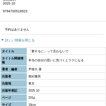
2025.10
9784750518923
予約はありません
詳しい情報を閉じる
タイトル
「要するに」って言わないで
タイトル関連情
本当の自分の思いに気づくとラクになる
報
著者・編者
尹雄大 著
出版者
亜紀書房
出版地
東京
出版年表記
2025.10
ページ
201p
サイズ
19cm