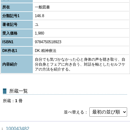
所在
一般図書
分類記号1
146.8
著者記号
ユ
受入価格
1,980
ISBN1
9784750518923
DK件名1
DK:精神療法
自分でも気づかなかった心と身体の声を聴き取り、自
内容紹介
分自身とフェアに向き合う、対話を軸としたセルフケ
アの方法を紹介する。
所蔵一覧
所蔵
1
冊
並べ替える
100043482
1