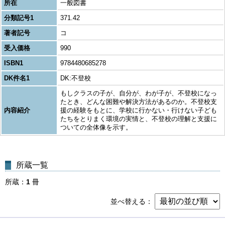
所在
一般図書
分類記号1
371.42
著者記号
コ
受入価格
990
ISBN1
9784480685278
DK件名1
DK:不登校
もしクラスの子が、自分が、わが子が、不登校になっ
たとき、どんな困難や解決方法があるのか。不登校支
内容紹介
援の経験をもとに、学校に行かない・行けない子ども
たちをとりまく環境の実情と、不登校の理解と支援に
ついての全体像を示す。
所蔵一覧
所蔵
1
冊
並べ替える