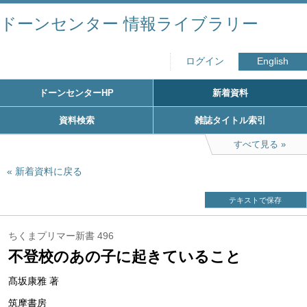
ドーンセンター 情報ライブラリー
ログイン
English
ドーンセンターHP
新着資料
資料検索
雑誌タイトル索引
すべて見る
新着資料に戻る
テキストで保存
ちくまプリマー新書 496
不登校のあの子に起きていること
髙坂康雅 著
筑摩書房