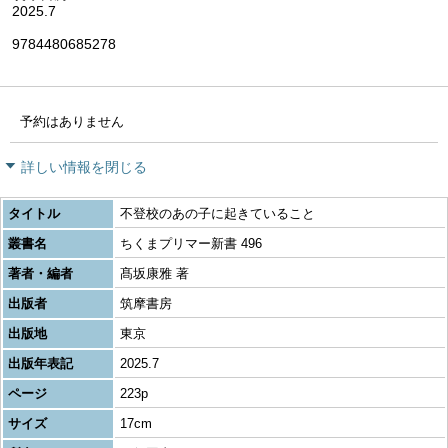
2025.7
9784480685278
予約はありません
詳しい情報を閉じる
タイトル
不登校のあの子に起きていること
叢書名
ちくまプリマー新書 496
著者・編者
髙坂康雅 著
出版者
筑摩書房
出版地
東京
出版年表記
2025.7
ページ
223p
サイズ
17cm