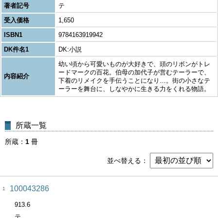
著者記号
テ
受入価格
1,650
ISBN1
9784163919942
DK件名1
DK:小説
幼い頃から可愛いものが大好きで、頭のリボンがトレ
ードマークの百花。伯母の加代子が営むテーラーで、
内容紹介
下着のリメイクを手伝うことになり…。街の小さなテ
ーラーを舞台に、しなやかに生きる力をくれる物語。
所蔵一覧
所蔵
1
冊
並べ替える
100043286
1
913.6
テ