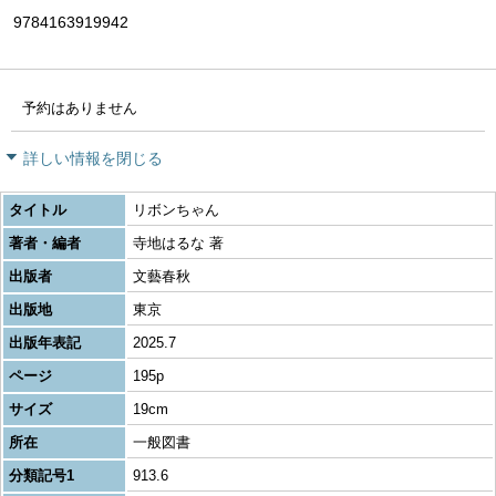
9784163919942
予約はありません
詳しい情報を閉じる
タイトル
リボンちゃん
著者・編者
寺地はるな 著
出版者
文藝春秋
出版地
東京
出版年表記
2025.7
ページ
195p
サイズ
19cm
所在
一般図書
分類記号1
913.6