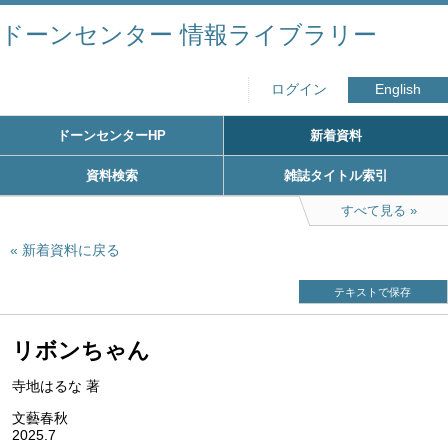
ドーンセンター 情報ライブラリー
ログイン
English
ドーンセンターHP
新着資料
資料検索
雑誌タイトル索引
すべて見る
新着資料に戻る
テキストで保存
リボンちゃん
寺地はるな 著
文藝春秋
2025.7