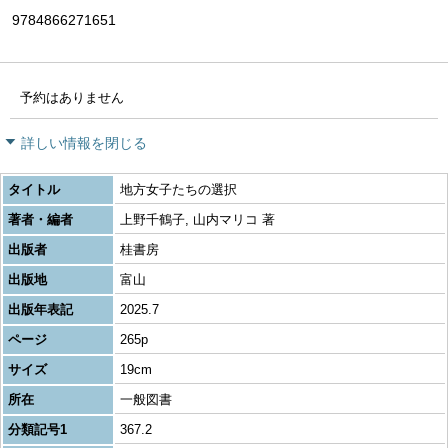
9784866271651
予約はありません
詳しい情報を閉じる
タイトル
地方女子たちの選択
著者・編者
上野千鶴子, 山内マリコ 著
出版者
桂書房
出版地
富山
出版年表記
2025.7
ページ
265p
サイズ
19cm
所在
一般図書
分類記号1
367.2