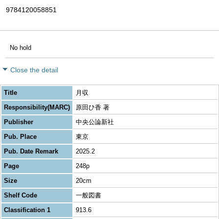
9784120058851
No hold
Close the detail
Title
月収
Responsibility(MARC)
原田ひ香 著
Publisher
中央公論新社
Pub. Place
東京
Pub. Date Remark
2025.2
Page
248p
Size
20cm
Shelf Code
一般図書
Classification 1
913.6