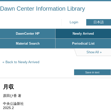
Dawn Center Information Library
Login
日本語
DawnCenter HP
Newly Arrived
Material Search
Periodical List
Show All
Back to Newly Arrived
Save in text
月収
原田ひ香 著
中央公論新社
2025.2