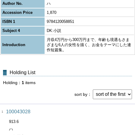
Author No.
ハ
Accession Price
1,870
ISBN 1
9784120058851
Subject 4
DK:小説
月収4万円から300万円まで、年齢も境遇もさま
Introduction
ざまな6人の女性を描く、お金をテーマにした連
作短篇集。
Holding List
Holding
1
items
sort by
100043028
1
913.6
ハ