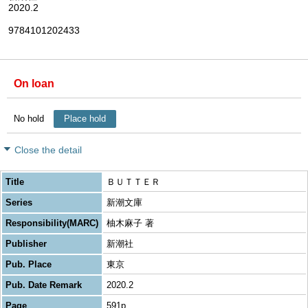
2020.2
9784101202433
On loan
No hold
Place hold
Close the detail
Title
ＢＵＴＴＥＲ
Series
新潮文庫
Responsibility(MARC)
柚木麻子 著
Publisher
新潮社
Pub. Place
東京
Pub. Date Remark
2020.2
Page
591p