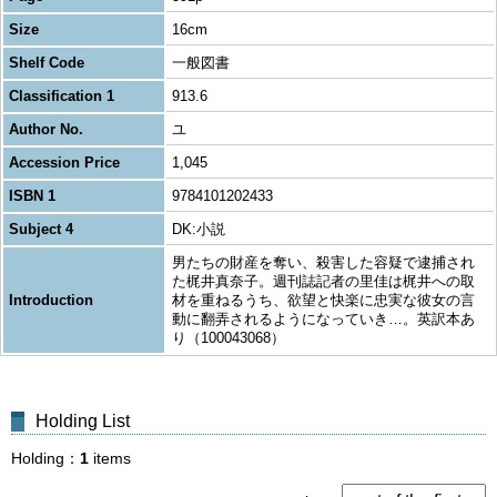
Size
16cm
Shelf Code
一般図書
Classification 1
913.6
Author No.
ユ
Accession Price
1,045
ISBN 1
9784101202433
Subject 4
DK:小説
男たちの財産を奪い、殺害した容疑で逮捕され
た梶井真奈子。週刊誌記者の里佳は梶井への取
Introduction
材を重ねるうち、欲望と快楽に忠実な彼女の言
動に翻弄されるようになっていき…。英訳本あ
り（100043068）
Holding List
Holding
1
items