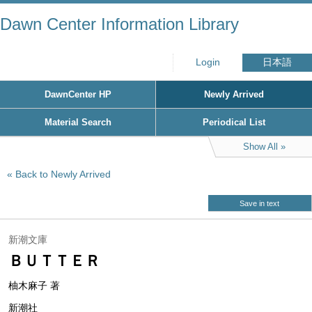
Dawn Center Information Library
Login
日本語
DawnCenter HP
Newly Arrived
Material Search
Periodical List
Show All
Back to Newly Arrived
Save in text
新潮文庫
ＢＵＴＴＥＲ
柚木麻子 著
新潮社