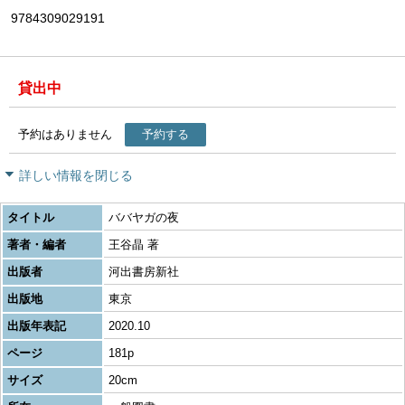
9784309029191
貸出中
予約はありません
予約する
詳しい情報を閉じる
タイトル
ババヤガの夜
著者・編者
王谷晶 著
出版者
河出書房新社
出版地
東京
出版年表記
2020.10
ページ
181p
サイズ
20cm