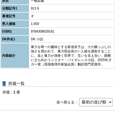
所在
一般図書
分類記号1
913.6
著者記号
オ
受入価格
1,650
ISBN1
9784309029191
DK件名1
DK:小説
暴力を唯一の趣味とする新道依子は、その腕っぷしの
強さを買われて、暴力団会長の一人娘を護衛すること
内容紹介
に。血と暴力が渦巻く世界で、互いを支え合い、困難
に立ち向かうシスター・バイオレンス小説。2025年ダ
ガー賞（英国推理作家協会賞）翻訳部門受賞作。
所蔵一覧
所蔵
1
冊
並べ替える