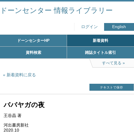
ドーンセンター 情報ライブラリー
ログイン
English
ドーンセンターHP
新着資料
資料検索
雑誌タイトル索引
すべて見る
新着資料に戻る
テキストで保存
ババヤガの夜
王谷晶 著
河出書房新社
2020.10