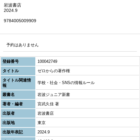
岩波書店
2024.9
9784005009909
予約はありません
登録番号
100042749
タイトル
ゼロからの著作権
タイトル関連情
学校・社会・SNSの情報ルール
報
叢書名
岩波ジュニア新書
著者・編者
宮武久佳 著
出版者
岩波書店
出版地
東京
出版年表記
2024.9