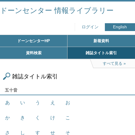
ドーンセンター 情報ライブラリー
ログイン
English
ドーンセンターHP
新着資料
資料検索
雑誌タイトル索引
すべて見る
雑誌タイトル索引
五十音
あ
い
う
え
お
か
き
く
け
こ
さ
し
す
せ
そ