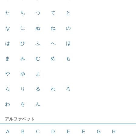
た
ち
つ
て
と
な
に
ぬ
ね
の
は
ひ
ふ
へ
ほ
ま
み
む
め
も
や
ゆ
よ
ら
り
る
れ
ろ
わ
を
ん
アルファベット
A
B
C
D
E
F
G
H