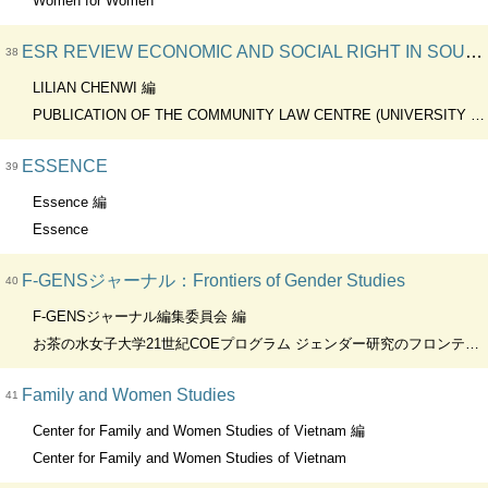
Women for Women
ESR REVIEW ECONOMIC AND SOCIAL RIGHT IN SOUTH AFRICA
38
LILIAN CHENWI 編
PUBLICATION OF THE COMMUNITY LAW CENTRE (UNIVERSITY OF THE WESTERN CAPE)
ESSENCE
39
Essence 編
Essence
F-GENSジャーナル：Frontiers of Gender Studies
40
F-GENSジャーナル編集委員会 編
お茶の水女子大学21世紀COEプログラム ジェンダー研究のフロンティア(F-GENS）
Family and Women Studies
41
Center for Family and Women Studies of Vietnam 編
Center for Family and Women Studies of Vietnam