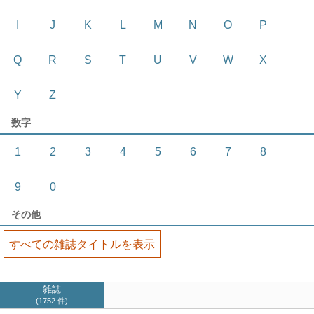
I
J
K
L
M
N
O
P
Q
R
S
T
U
V
W
X
Y
Z
数字
1
2
3
4
5
6
7
8
9
0
その他
すべての雑誌タイトルを表示
雑誌
1752 件