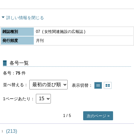
詳しい情報を閉じる
雑誌種別
07
女性関連施設の広報誌
発行頻度
月刊
各号一覧
各号
75
件
並べ替える
表示切替
1ページあたり
1
/ 5
次のページ
(213)
1