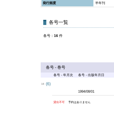
発行頻度
半年刊
各号一覧
各号
16
件
各号 - 巻号
各号 - 年月次
各号 - 出版年月日
(6)
16
1994/08/01
貸出不可
予約はありません