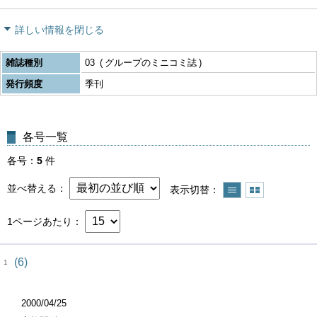
詳しい情報を閉じる
雑誌種別
03
グループのミニコミ誌
発行頻度
季刊
各号一覧
各号
5
件
並べ替える
表示切替
1ページあたり
(6)
1
2000/04/25