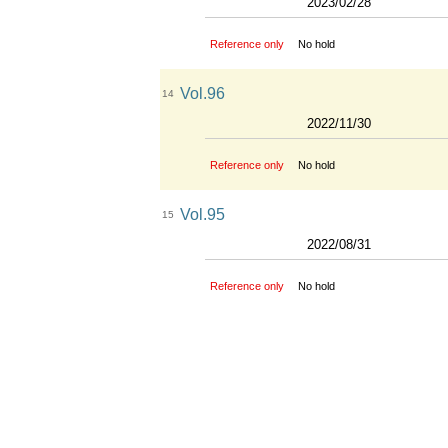
2023/02/28
Reference only
No hold
Vol.96
14
2022/11/30
Reference only
No hold
Vol.95
15
2022/08/31
Reference only
No hold