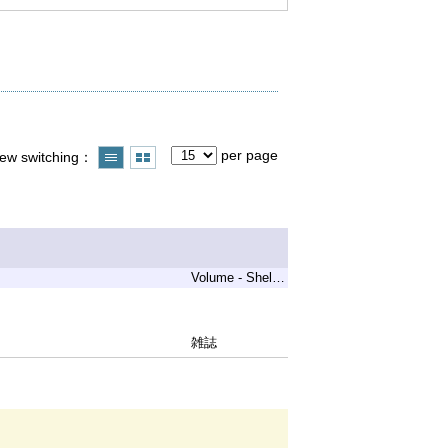
per page
iew switching
Volume - Shelf Code
雑誌