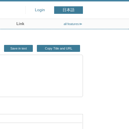
Login
日本語
Link
all features≫
Save in text
Copy Title and URL