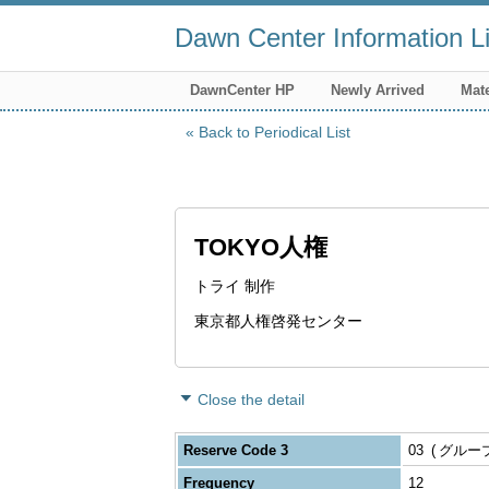
Dawn Center Information Li
DawnCenter HP
Newly Arrived
Mate
Back to Periodical List
TOKYO人権
トライ 制作
東京都人権啓発センター
Close the detail
Reserve Code 3
03
グルー
Frequency
12