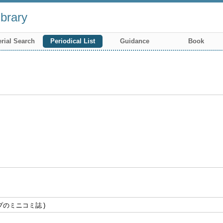
brary
rial Search
Periodical List
Guidance
Book
プのミニコミ誌