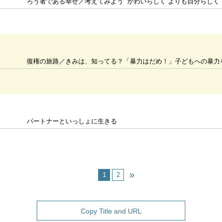
ろう者である幸せ／考えてみよう “かわいらしく”よりも自分らしく
復権の旅路／きみは、知ってる？「暴力はだめ！」子どもへの暴力
パートナーといっしょに生きる
1
2
Copy Title and URL