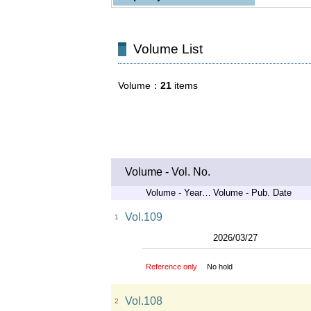
Volume List
Volume
21
items
Volume - Vol. No.
Volume - Years of Serial
Volume - Pub. Date
Vol.109
1
2026/03/27
Reference only
No hold
Vol.108
2