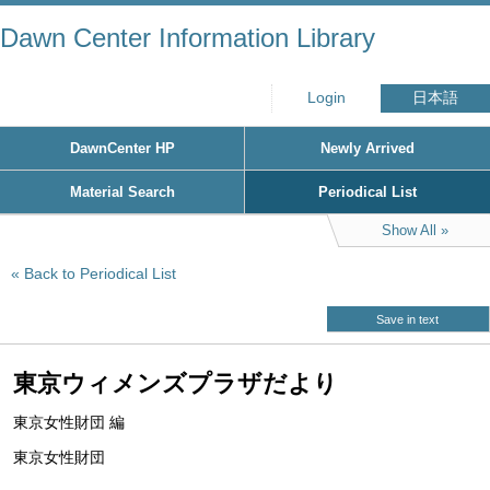
Dawn Center Information Library
Login
日本語
DawnCenter HP
Newly Arrived
Material Search
Periodical List
Show All
Back to Periodical List
Save in text
東京ウィメンズプラザだより
東京女性財団 編
東京女性財団