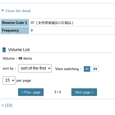
Close the detail
Reserve Code 3
07
女性関連施設の広報誌
Frequency
9
Volume List
Volume
48
items
sort by
View switching
per page
3
/ 4
Prev. page
Next page
(18)
31