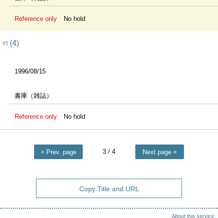
Reference only
No hold
(4)
45
1996/08/15
書庫（雑誌）
Reference only
No hold
3
/ 4
Prev. page
Next page
Copy Title and URL
About this service.