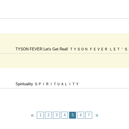
TYSON FEVER Let's Get Real! ＴＹＳＯＮ ＦＥＶＥＲ ＬＥＴ
Spirituality ＳＰＩＲＩＴＵＡＬＩＴＹ
1
2
3
4
5
6
7