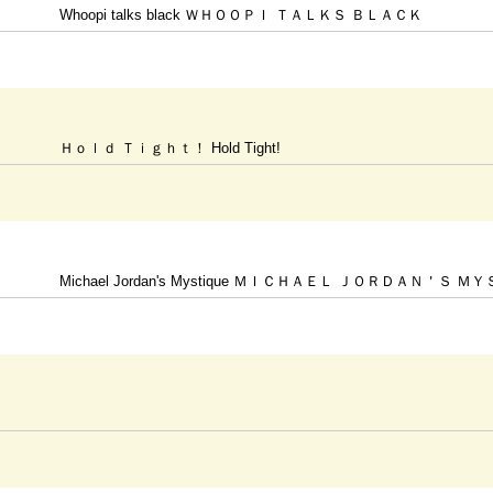
Whoopi talks black ＷＨＯＯＰＩ ＴＡＬＫＳ ＢＬＡＣＫ
Ｈｏｌｄ Ｔｉｇｈｔ！ Hold Tight!
Michael Jordan's Mystique ＭＩＣＨＡＥＬ ＪＯＲＤＡＮ＇Ｓ 