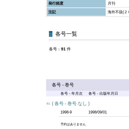
発行頻度
月刊
注記
海外不扱(２
各号一覧
各号
91
件
各号 - 巻号
各号 - 年月次
各号 - 出版年月日
( 各号 - 巻号 なし )
61
1998-9
1998/09/01
予約はありません