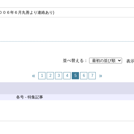
００６年６月丸善より連絡あり)
並べ替える
表
1
2
3
4
5
6
7
各号 - 特集記事