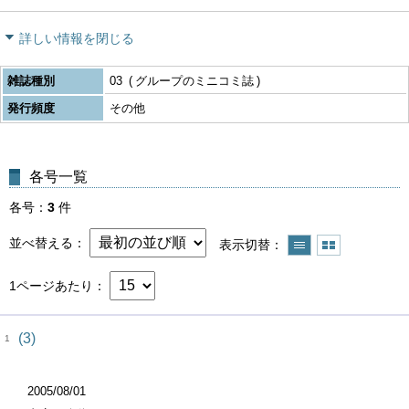
詳しい情報を閉じる
雑誌種別
03
グループのミニコミ誌
発行頻度
その他
各号一覧
各号
3
件
並べ替える
表示切替
1ページあたり
(3)
1
2005/08/01