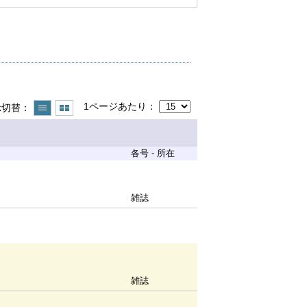
1ページあたり
示切替
各号 - 所在
雑誌
雑誌