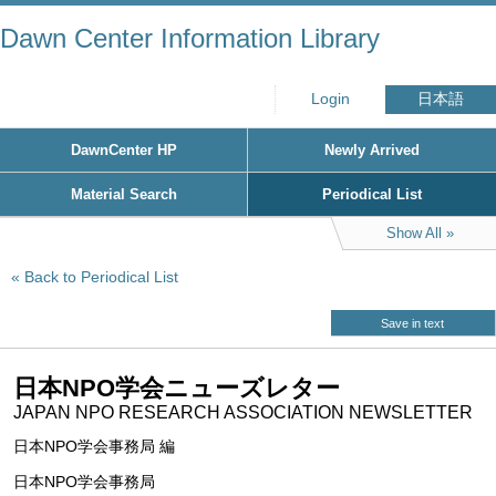
Dawn Center Information Library
Login
日本語
DawnCenter HP
Newly Arrived
Material Search
Periodical List
Show All
Back to Periodical List
Save in text
日本NPO学会ニューズレター
JAPAN NPO RESEARCH ASSOCIATION NEWSLETTER
日本NPO学会事務局 編
日本NPO学会事務局