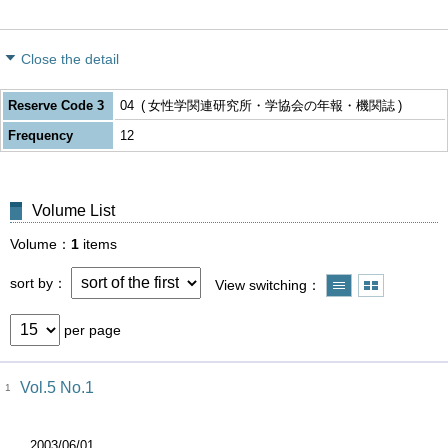
Close the detail
Reserve Code 3
04
女性学関連研究所・学協会の年報・機関誌
Frequency
12
Volume List
Volume
1
items
sort by
View switching
per page
Vol.5 No.1
1
2003/06/01