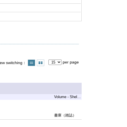
per page
iew switching
Volume - Shelf Code
刊
書庫（雑誌）