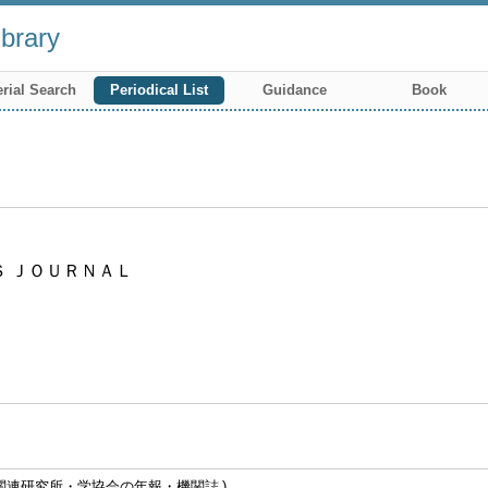
brary
rial Search
Periodical List
Guidance
Book
Ｓ ＪＯＵＲＮＡＬ
関連研究所・学協会の年報・機関誌