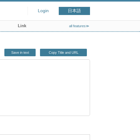
Login
日本語
Link
all features≫
Save in text
Copy Title and URL