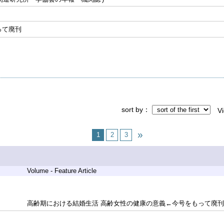
って廃刊
sort by
V
1
2
3
Volume - Feature Article
高齢期における結婚生活 高齢女性の健康の意義←今号をもって廃