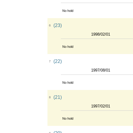
No hold
(23)
6
1998/02/01
No hold
(22)
7
1997/08/01
No hold
(21)
8
1997/02/01
No hold