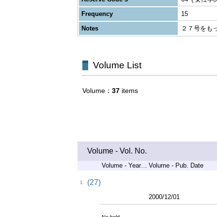
Frequency
15
Notes
２７号をも
Volume List
Volume
37
items
Volume - Vol. No.
Volume - Years of Serial
Volume - Pub. Date
(27)
1
2000/12/01