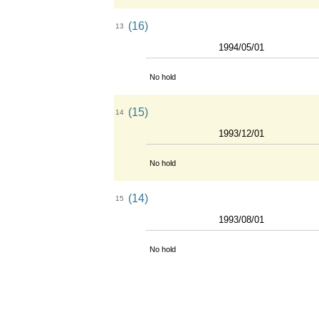
(16)
13
1994/05/01
No hold
(15)
14
1993/12/01
No hold
(14)
15
1993/08/01
No hold