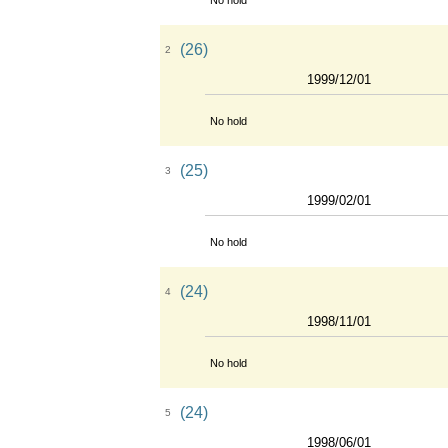
No hold
(26)
2
1999/12/01
No hold
(25)
3
1999/02/01
No hold
(24)
4
1998/11/01
No hold
(24)
5
1998/06/01