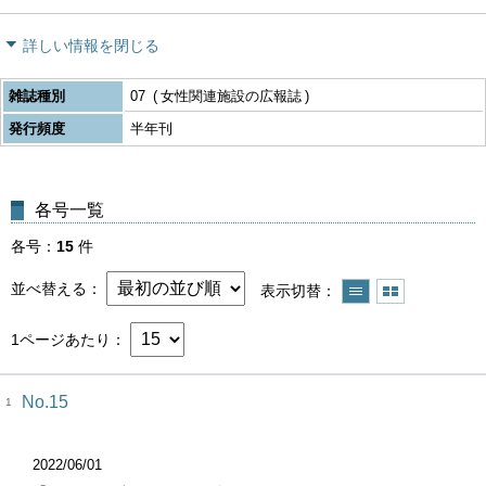
詳しい情報を閉じる
雑誌種別
07
女性関連施設の広報誌
発行頻度
半年刊
各号一覧
各号
15
件
並べ替える
表示切替
1ページあたり
No.15
1
2022/06/01