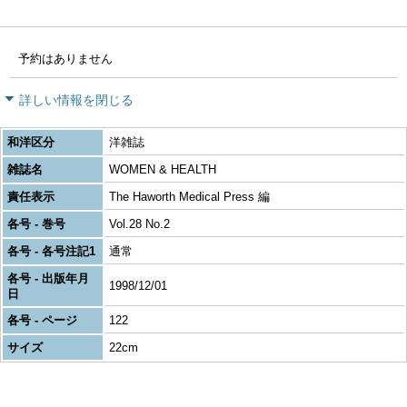
予約はありません
詳しい情報を閉じる
和洋区分
洋雑誌
雑誌名
WOMEN & HEALTH
責任表示
The Haworth Medical Press 編
各号 - 巻号
Vol.28 No.2
各号 - 各号注記1
通常
各号 - 出版年月
1998/12/01
日
各号 - ページ
122
サイズ
22cm