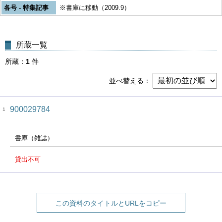
各号 - 特集記事
※書庫に移動（2009.9）
所蔵一覧
所蔵
1
件
並べ替える
900029784
1
書庫（雑誌）
貸出不可
この資料のタイトルとURLをコピー