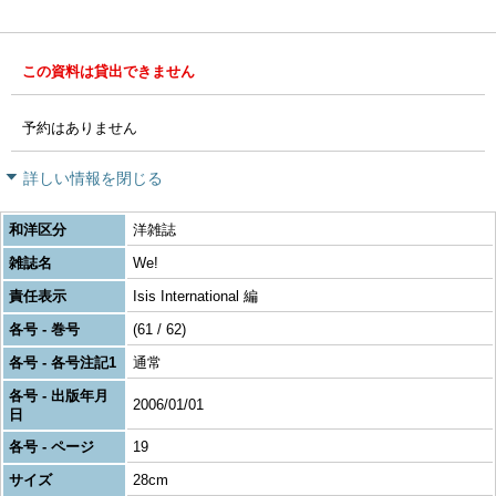
この資料は貸出できません
予約はありません
詳しい情報を閉じる
和洋区分
洋雑誌
雑誌名
We!
責任表示
Isis International 編
各号 - 巻号
(61 / 62)
各号 - 各号注記1
通常
各号 - 出版年月
2006/01/01
日
各号 - ページ
19
サイズ
28cm