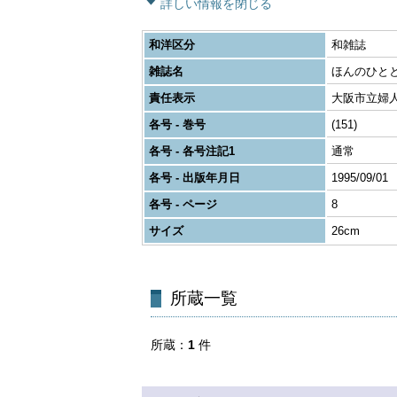
詳しい情報を閉じる
和洋区分
和雑誌
雑誌名
ほんのひと
責任表示
大阪市立婦
各号 - 巻号
(151)
各号 - 各号注記1
通常
各号 - 出版年月日
1995/09/01
各号 - ページ
8
サイズ
26cm
所蔵一覧
所蔵
1
件