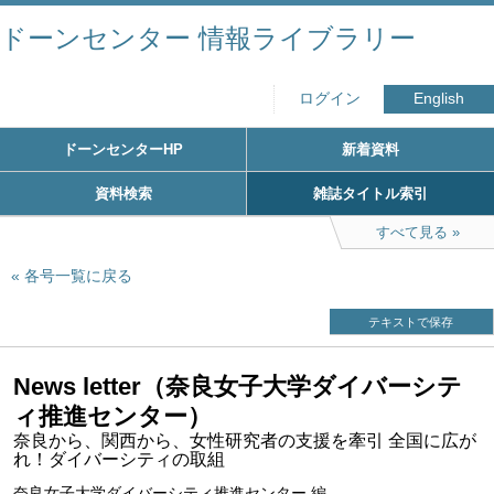
ドーンセンター 情報ライブラリー
ログイン
English
ドーンセンターHP
新着資料
資料検索
雑誌タイトル索引
すべて見る
各号一覧に戻る
テキストで保存
News letter（奈良女子大学ダイバーシテ
ィ推進センター）
奈良から、関西から、女性研究者の支援を牽引 全国に広が
れ！ダイバーシティの取組
奈良女子大学ダイバーシティ推進センター 編