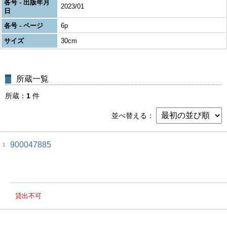
各号 - 出版年月
2023/01
日
各号 - ページ
6p
サイズ
30cm
所蔵一覧
所蔵
1
件
並べ替える
900047885
1
貸出不可