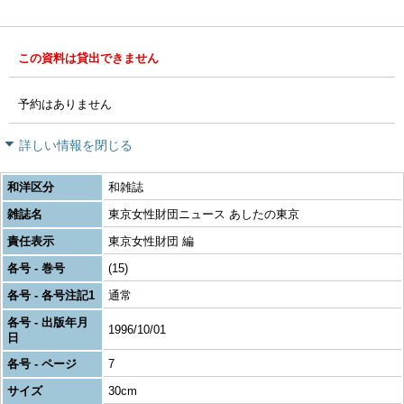
この資料は貸出できません
予約はありません
詳しい情報を閉じる
和洋区分
和雑誌
雑誌名
東京女性財団ニュース あしたの東京
責任表示
東京女性財団 編
各号 - 巻号
(15)
各号 - 各号注記1
通常
各号 - 出版年月
1996/10/01
日
各号 - ページ
7
サイズ
30cm