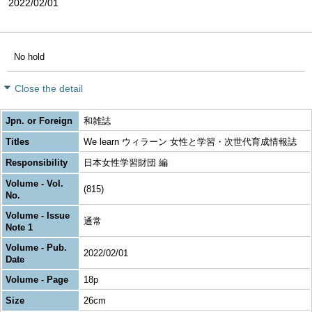
2022/02/01
No hold
Close the detail
Jpn. or Foreign
和雑誌
Titles
We learn ウィラーン 女性と学習・次世代育成情報誌
Responsibility
日本女性学習財団 編
Volume - Vol.
(815)
No.
Volume - Issue
通常
Note 1
Volume - Pub.
2022/02/01
Date
Volume - Page
18p
Size
26cm