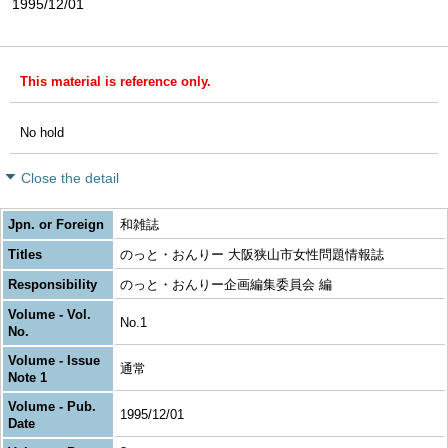
1995/12/01
This material is reference only.
No hold
Close the detail
Jpn. or Foreign
和雑誌
Titles
のっと・おんりー 大阪狭山市女性問題情報誌
Responsibility
のっと・おんりー企画編集委員会 編
Volume - Vol.
No.1
No.
Volume - Issue
通常
Note 1
Volume - Pub.
1995/12/01
Date