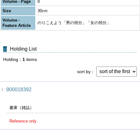
Volume - Page
8
Size
30cm
Volume -
のりこえよう「男の領分」「女の領分」
Feature Article
Holding List
Holding
1
items
sort by
900018392
1
書庫（雑誌）
Reference only