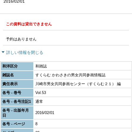
2016/02/01
この資料は貸出できません
予約はありません
詳しい情報を閉じる
和洋区分
和雑誌
雑誌名
すくらむ かわさきの男女共同参画情報誌
責任表示
川崎市男女共同参画センター（すくらむ２１） 編
各号 - 巻号
Vol.53
各号 - 各号注記1
通常
各号 - 出版年月
2016/02/01
日
各号 - ページ
8