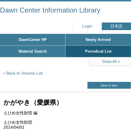
Dawn Center Information Library
Login
日本語
DawnCenter HP
Newly Arrived
Material Search
Periodical List
Show All
Back to Volume List
Save in text
かがやき（愛媛県）
えひめ女性財団 編
えひめ女性財団
2014/04/01