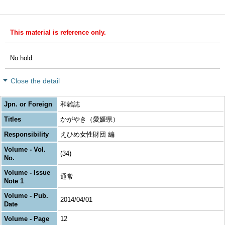
This material is reference only.
No hold
Close the detail
Jpn. or Foreign
和雑誌
Titles
かがやき（愛媛県）
Responsibility
えひめ女性財団 編
Volume - Vol.
(34)
No.
Volume - Issue
通常
Note 1
Volume - Pub.
2014/04/01
Date
Volume - Page
12