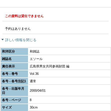
この資料は貸出できません
予約はありません
詳しい情報を閉じる
和洋区分
和雑誌
雑誌名
エソール
責任表示
広島県男女共同参画財団 編
各号 - 巻号
Vol.36
各号 - 各号注記1
通常
各号 - 出版年月
2000/04/01
日
各号 - ページ
8
サイズ
30cm