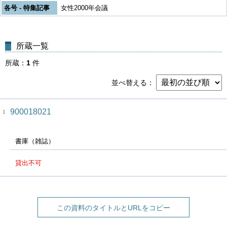
各号 - 特集記事
女性2000年会議
所蔵一覧
所蔵
1
件
並べ替える
900018021
1
書庫（雑誌）
貸出不可
この資料のタイトルとURLをコピー