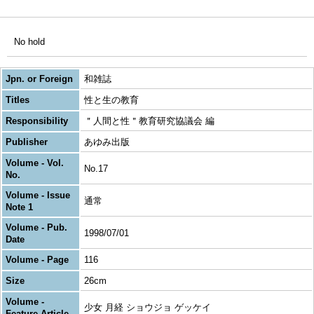
No hold
Jpn. or Foreign
和雑誌
Titles
性と生の教育
Responsibility
＂人間と性＂教育研究協議会 編
Publisher
あゆみ出版
Volume - Vol.
No.17
No.
Volume - Issue
通常
Note 1
Volume - Pub.
1998/07/01
Date
Volume - Page
116
Size
26cm
Volume -
少女 月経 ショウジョ ゲッケイ
Feature Article