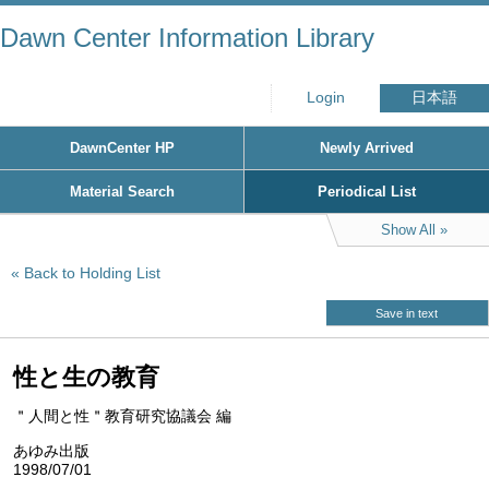
Dawn Center Information Library
Login
日本語
DawnCenter HP
Newly Arrived
Material Search
Periodical List
Show All
Back to Holding List
Save in text
性と生の教育
＂人間と性＂教育研究協議会 編
あゆみ出版
1998/07/01