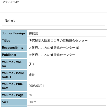
2006/03/01
No hold
Jpn. or Foreign
和雑誌
Titles
研究紀要大阪府こころの健康総合センター
Responsibility
大阪府こころの健康総合センター 編
Publisher
大阪府こころの健康総合センター
Volume - Vol.
(11)
No.
Volume - Issue
通常
Note 1
Volume - Pub.
2006/03/01
Date
Volume - Page
36
Size
30cm