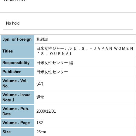
No hold
Jpn. or Foreign
和雑誌
日米女性ジャーナル Ｕ．Ｓ．－ＪＡＰＡＮ ＷＯＭＥＮ
Titles
＇Ｓ ＪＯＵＲＮＡＬ
Responsibility
日米女性センター 編
Publisher
日米女性センター
Volume - Vol.
(27)
No.
Volume - Issue
通常
Note 1
Volume - Pub.
2000/12/01
Date
Volume - Page
132
Size
26cm