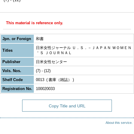
This material is reference only.
Jpn. or Foreign
和書
日米女性ジャーナル Ｕ．Ｓ．－ＪＡＰＡＮ ＷＯＭＥＮ
Titles
＇Ｓ ＪＯＵＲＮＡＬ
Publisher
日米女性センター
Vols. Nos.
(7) - (12)
Shelf Code
0013
書庫（雑誌）
Registration No.
100020033
Copy Title and URL
About this service.