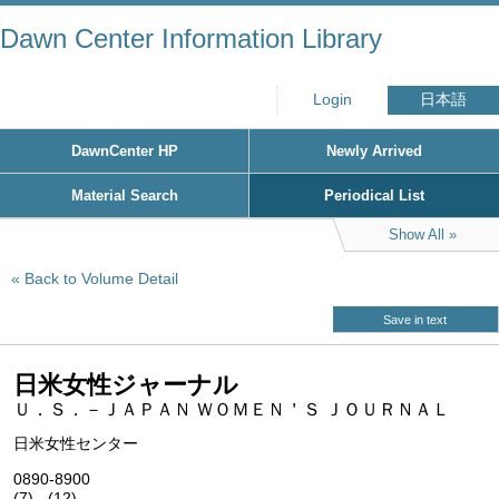
Dawn Center Information Library
Login
日本語
DawnCenter HP
Newly Arrived
Material Search
Periodical List
Show All
Back to Volume Detail
Save in text
日米女性ジャーナル
Ｕ．Ｓ．－ＪＡＰＡＮ ＷＯＭＥＮ＇Ｓ ＪＯＵＲＮＡＬ
日米女性センター
0890-8900
(7) - (12)