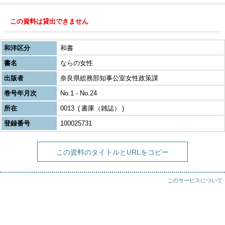
この資料は貸出できません
和洋区分
和書
書名
ならの女性
出版者
奈良県総務部知事公室女性政策課
巻号年月次
No.1 - No.24
所在
0013
書庫（雑誌）
登録番号
100025731
この資料のタイトルとURLをコピー
このサービスについて