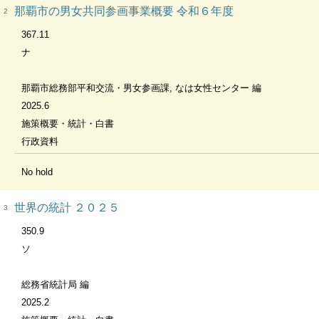
那覇市の男女共同参画事業概要 令和６年度
2
367.11
ナ
那覇市総務部平和交流・男女参画課, なは女性センター 編
2025.6
施策概要・統計・白書
行政資料
No hold
世界の統計 ２０２５
3
350.9
ソ
総務省統計局 編
2025.2