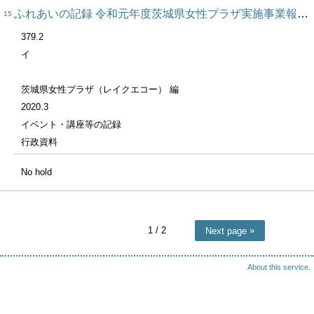
ふれあいの記録 令和元年度茨城県女性プラザ実施事業報告書 Ｖｏｌ．３３ 令和元年度
15
379.2
イ
茨城県女性プラザ（レイクエコー） 編
2020.3
イベント・講座等の記録
行政資料
No hold
1
/ 2
Next page
About this service.