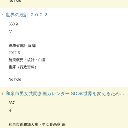
No hold
世界の統計 ２０２２
7
350.9
ソ
総務省統計局 編
2022.3
施策概要・統計・白書
書庫（行政資料）
No hold
和泉市男女共同参画カレンダー SDGs世界を変えるための17の目標 ジェンダー平等で、誰ひとり取り残さない未来のためのメッセージ 令和４年／２０２２
8
367
イ
和泉市総務部人権・男女参画室 編