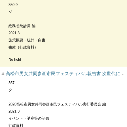
350.9
ソ
総務省統計局 編
2021.3
施策概要・統計・白書
書庫（行政資料）
No hold
高松市男女共同参画市民フェスティバル報告書 次世代につなごう～平等・創造・平和への行動～ ２０２０年
11
367
タ
2020高松市男女共同参画市民フェスティバル実行委員会 編
2021.3
イベント・講座等の記録
行政資料