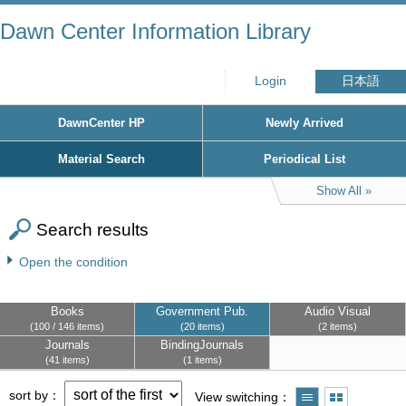
Dawn Center Information Library
Login
日本語
DawnCenter HP
Newly Arrived
Material Search
Periodical List
Show All
Search results
Open the condition
Books
Government Pub.
Audio Visual
100 / 146 items
20 items
2 items
Journals
BindingJournals
41 items
1 items
sort by
View switching