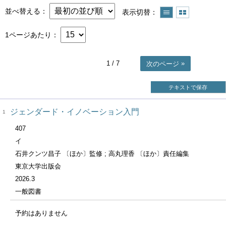
並べ替える
表示切替
1ページあたり
1
/ 7
次のページ
テキストで保存
ジェンダード・イノベーション入門
1
407
イ
石井クンツ昌子 〔ほか〕監修 ; 高丸理香 〔ほか〕責任編集
東京大学出版会
2026.3
一般図書
予約はありません