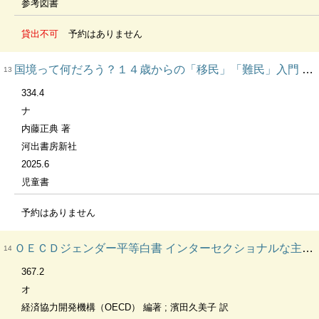
参考図書
貸出不可
予約はありません
国境って何だろう？１４歳からの「移民」「難民」入門 14歳の世渡り術
13
334.4
ナ
内藤正典 著
河出書房新社
2025.6
児童書
予約はありません
ＯＥＣＤジェンダー平等白書 インターセクショナルな主流化アプローチによる格差解消をめざして
14
367.2
オ
経済協力開発機構（OECD） 編著 ; 濱田久美子 訳