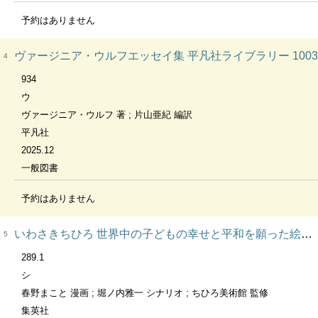
予約はありません
ヴァージニア・ウルフエッセイ集 平凡社ライブラリー 1003
4
934
ウ
ヴァージニア・ウルフ 著 ; 片山亜紀 編訳
平凡社
2025.12
一般図書
予約はありません
いわさきちひろ 世界中の子どもの幸せと平和を願った絵本画家 集英社版・学習漫画 世界の伝記NEXT
5
289.1
シ
春野まこと 漫画 ; 堀ノ内雅一 シナリオ ; ちひろ美術館 監修
集英社