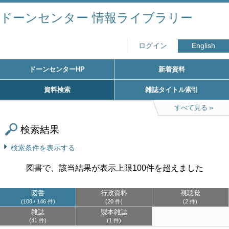
ドーンセンター 情報ライブラリー
ログイン
English
ドーンセンターHP
新着資料
資料検索
雑誌タイトル索引
すべて見る
検索結果
検索条件を表示する
図書で、該当結果が表示上限100件を超えました
図書
行政資料
視聴覚
100 / 146 件
20 件
2 件
雑誌
製本雑誌
41 件
1 件