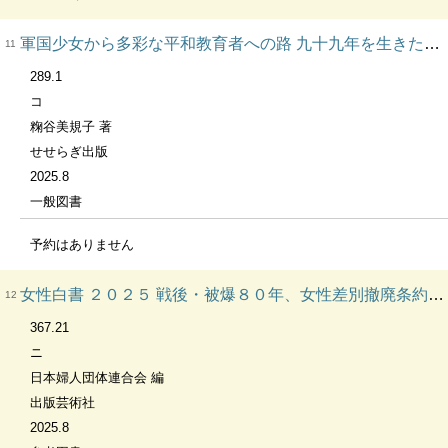
軍国少女から多彩な平和教育者への路 九十九年を生きた米田先生/ヨネブー/粷谷先生/一寿先生の物語
11
289.1
コ
粷谷美規子 著
せせらぎ出版
2025.8
一般図書
予約はありません
女性白書 ２０２５ 戦後・被爆８０年、女性差別撤廃条約批准４０年、誰もが尊重される社会を
12
367.21
ニ
日本婦人団体連合会 編
出版芸術社
2025.8