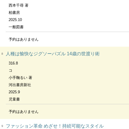
西本千尋 著
柏書房
2025.10
一般図書
予約はありません
人種は愉快なジグソーパズル 14歳の世渡り術
8
316.8
コ
小手鞠るい 著
河出書房新社
2025.9
児童書
予約はありません
ファッション革命 めざせ！持続可能なスタイル
9