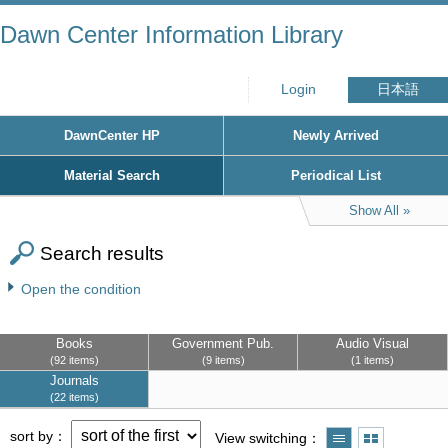
Dawn Center Information Library
Login
日本語
DawnCenter HP
Newly Arrived
Material Search
Periodical List
Show All
Search results
Open the condition
Books
Government Pub.
Audio Visual
92 items
9 items
1 items
Journals
22 items
sort by
View switching