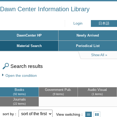
Dawn Center Information Library
Login
日本語
DawnCenter HP
Newly Arrived
Material Search
Periodical List
Show All
Search results
Open the condition
Books
Government Pub.
Audio Visual
92 items
9 items
1 items
Journals
22 items
sort by
View switching