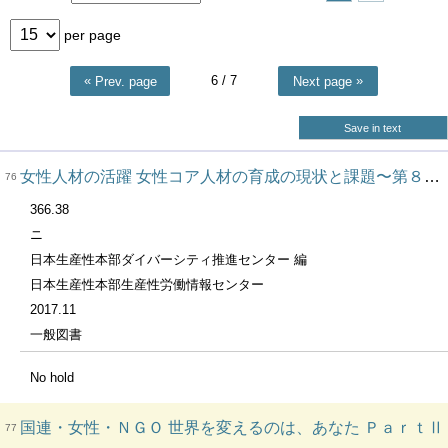
per page
6
/ 7
Prev. page
Next page
Save in text
女性人材の活躍 女性コア人材の育成の現状と課題〜第８回コア人材としての女性社員育成に関する調査結果〜 ２０１７
76
366.38
ニ
日本生産性本部ダイバーシティ推進センター 編
日本生産性本部生産性労働情報センター
2017.11
一般図書
No hold
国連・女性・ＮＧＯ 世界を変えるのは、あなた ＰａｒｔⅡ
77