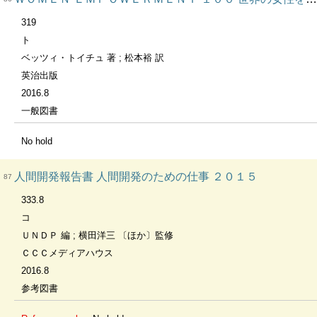
319
ト
ベッツィ・トイチュ 著 ; 松本裕 訳
英治出版
2016.8
一般図書
No hold
人間開発報告書 人間開発のための仕事 ２０１５
87
333.8
コ
ＵＮＤＰ 編 ; 横田洋三 〔ほか〕監修
ＣＣＣメディアハウス
2016.8
参考図書