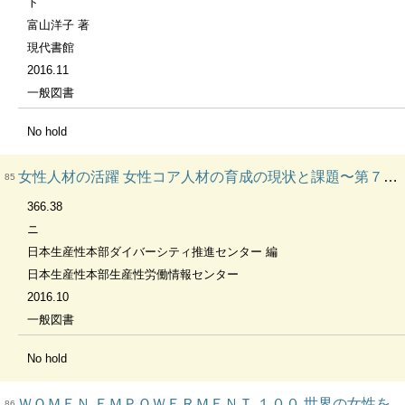
ト
富山洋子 著
現代書館
2016.11
一般図書
No hold
女性人材の活躍 女性コア人材の育成の現状と課題〜第７回コア人材としての女性社員育成に関する調査結果〜 ２０１６
85
366.38
ニ
日本生産性本部ダイバーシティ推進センター 編
日本生産性本部生産性労働情報センター
2016.10
一般図書
No hold
ＷＯＭＥＮ ＥＭＰＯＷＥＲＭＥＮＴ １００ 世界の女性をエンパワーする１００の方法
86