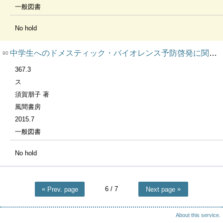
一般図書
No hold
中学生へのドメスティック・バイオレンス予防啓発に関する研究
90
367.3
ス
須賀朋子 著
風間書房
2015.7
一般図書
No hold
6
/ 7
Prev. page
Next page
About this service.