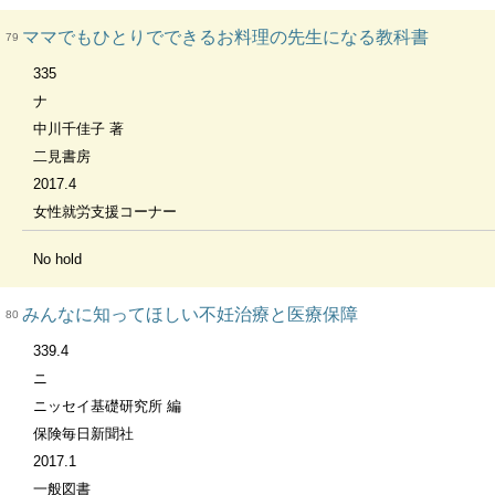
ママでもひとりでできるお料理の先生になる教科書
79
335
ナ
中川千佳子 著
二見書房
2017.4
女性就労支援コーナー
No hold
みんなに知ってほしい不妊治療と医療保障
80
339.4
ニ
ニッセイ基礎研究所 編
保険毎日新聞社
2017.1
一般図書