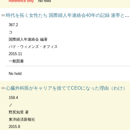
Reference only
No hold
時代を拓く女性たち 国際婦人年連絡会40年の記録 連帯と行動 Part2
88
367.2
コ
国際婦人年連絡会 編著
パド・ウィメンズ・オフィス
2015.11
一般図書
No hold
心臓外科医がキャリアを捨ててCEOになった理由（わけ）
89
159.4
ノ
野尻知里 著
東洋経済新報社
2015.8