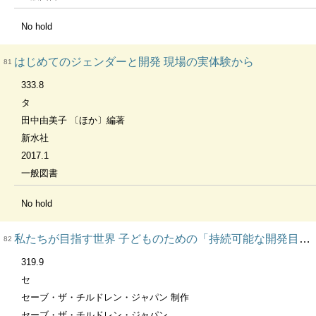
No hold
はじめてのジェンダーと開発 現場の実体験から
81
333.8
タ
田中由美子 〔ほか〕編著
新水社
2017.1
一般図書
No hold
私たちが目指す世界 子どものための「持続可能な開発目標」〜２０３０年までの１７のグローバル目標〜
82
319.9
セ
セーブ・ザ・チルドレン・ジャパン 制作
セーブ・ザ・チルドレン・ジャパン