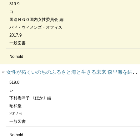
319.9
コ
国連ＮＧＯ国内女性委員会 編
パド・ウィメンズ・オフィス
2017.9
一般図書
No hold
女性が拓くいのちのふるさと海と生きる未来 森里海を結ぶ（２）
78
519.8
シ
下村委津子 〔ほか〕編
昭和堂
2017.6
一般図書
No hold