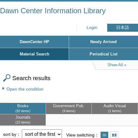
Dawn Center Information Library
Login
日本語
DawnCenter HP
Newly Arrived
Material Search
Periodical List
Show All
Search results
Open the condition
Books
Government Pub.
Audio Visual
92 items
9 items
1 items
Journals
22 items
sort by
View switching