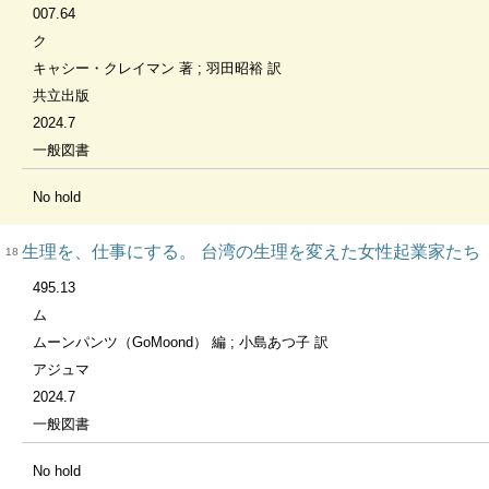
007.64
ク
キャシー・クレイマン 著 ; 羽田昭裕 訳
共立出版
2024.7
一般図書
No hold
生理を、仕事にする。 台湾の生理を変えた女性起業家たち
18
495.13
ム
ムーンパンツ（GoMoond） 編 ; 小島あつ子 訳
アジュマ
2024.7
一般図書
No hold