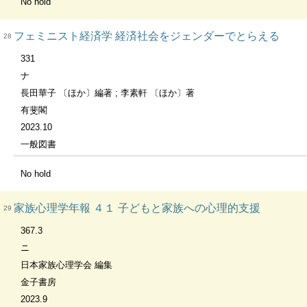
No hold
フェミニスト経済学 経済社会をジェンダーでとらえる
28
331
ナ
長田華子 〔ほか〕編著 ; 李素軒 〔ほか〕著
有斐閣
2023.10
一般図書
No hold
家族心理学年報 ４１ 子どもと家族への心理的支援
29
367.3
ニ
日本家族心理学会 編集
金子書房
2023.9