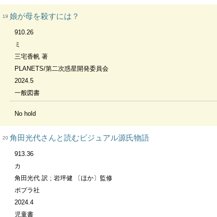
娘が母を殺すには？
19
910.26
ミ
三宅香帆 著
PLANETS/第二次惑星開発委員会
2024.5
一般図書
No hold
角田光代さんと読むビジュアル源氏物語
20
913.36
カ
角田光代 訳 ; 岩坪健 〔ほか〕監修
ポプラ社
2024.4
児童書