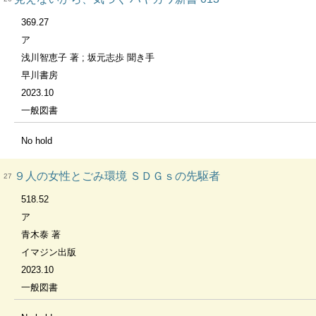
369.27
ア
浅川智恵子 著 ; 坂元志歩 聞き手
早川書房
2023.10
一般図書
No hold
９人の女性とごみ環境 ＳＤＧｓの先駆者
27
518.52
ア
青木泰 著
イマジン出版
2023.10
一般図書