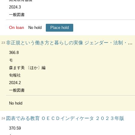
2024.3
一般図書
On loan
No hold
Place hold
非正規という働き方と暮らしの実像 ジェンダー・法制・労働組合を問い直す
23
366.8
モ
森ます美 〔ほか〕編
旬報社
2024.2
一般図書
No hold
図表でみる教育 ＯＥＣＤインディケータ ２０２３年版
24
370.59