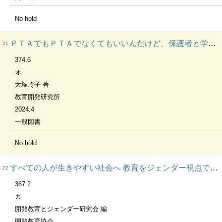
No hold
ＰＴＡでもＰＴＡでなくてもいいんだけど、保護者と学校がこれから何をしたらいいか考えた
21
374.6
オ
大塚玲子 著
教育開発研究所
2024.4
一般図書
No hold
すべての人が生きやすい社会へ 教育をジェンダー視点で見直すヒント集
22
367.2
カ
開発教育とジェンダー研究会 編
開発教育協会