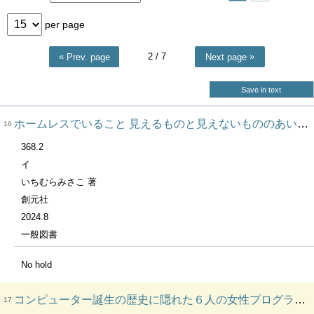
per page
2
/ 7
Prev. page
Next page
Save in text
ホームレスでいること 見えるものと見えないもののあいだ あいだで考える
16
368.2
イ
いちむらみさこ 著
創元社
2024.8
一般図書
No hold
コンピューター誕生の歴史に隠れた６人の女性プログラマー 彼女たちは当時なにを思い、どんな未来を想像したのか
17